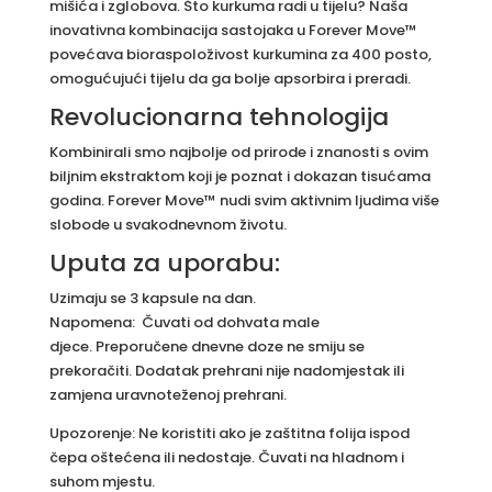
mišića i zglobova. Što kurkuma radi u tijelu? Naša
inovativna kombinacija sastojaka u Forever Move™
povećava bioraspoloživost kurkumina za 400 posto,
omogućujući tijelu da ga bolje apsorbira i preradi.
Revolucionarna tehnologija
Kombinirali smo najbolje od prirode i znanosti s ovim
biljnim ekstraktom koji je poznat i dokazan tisućama
godina. Forever Move™ nudi svim aktivnim ljudima više
slobode u svakodnevnom životu.
Uputa za uporabu:
Uzimaju se 3 kapsule na dan.
Napomena: Čuvati od dohvata male
djece. Preporučene dnevne doze ne smiju se
prekoračiti. Dodatak prehrani nije nadomjestak ili
zamjena uravnoteženoj prehrani.
Upozorenje: Ne koristiti ako je zaštitna folija ispod
čepa oštećena ili nedostaje. Čuvati na hladnom i
suhom mjestu.