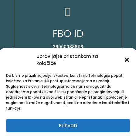

FBO ID
360000888118
Upravljajte pristankom za
kolačiće
Da bismo pružili najbolje iskustvo, koristimo tehnologije poput
kolačića za čuvanje i/ili pristup informacijama o uređaju.

Suglasnost s ovim tehnologijama će nam omogućiti da
obrađujemo podatke kao što su ponašanje pri pregledavanju ili
jedinstveni ID-ovi na ovoj web stranici. Nepristanak ili povlačenje
Facebook
suglasnosti može negativno utjecati na određene karakteristike i
funkcije.
/posloviz
Prihvati