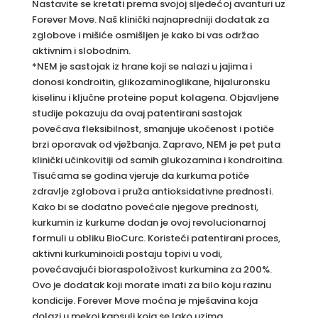
Nastavite se kretati prema svojoj sljedećoj avanturi uz
Forever Move. Naš klinički najnapredniji dodatak za
zglobove i mišiće osmišljen je kako bi vas održao
aktivnim i slobodnim.
*NEM je sastojak iz hrane koji se nalazi u jajima i
donosi kondroitin, glikozaminoglikane, hijaluronsku
kiselinu i ključne proteine poput kolagena. Objavljene
studije pokazuju da ovaj patentirani sastojak
povećava fleksibilnost, smanjuje ukočenost i potiče
brzi oporavak od vježbanja. Zapravo, NEM je pet puta
klinički učinkovitiji od samih glukozamina i kondroitina.
Tisućama se godina vjeruje da kurkuma potiče
zdravlje zglobova i pruža antioksidativne prednosti.
Kako bi se dodatno povećale njegove prednosti,
kurkumin iz kurkume dodan je ovoj revolucionarnoj
formuli u obliku BioCurc. Koristeći patentirani proces,
aktivni kurkuminoidi postaju topivi u vodi,
povećavajući bioraspoloživost kurkumina za 200%.
Ovo je dodatak koji morate imati za bilo koju razinu
kondicije. Forever Move moćna je mješavina koja
dolazi u mekoj kapsuli koja se lako uzima.