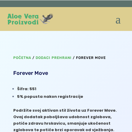
POČETNA
/
DODACI PREHRANI
/ FOREVER MOVE
Forever Move
Šifra: 551
5% popusta nakon registracije
Podržite svoj aktivan stil života uz Forever Move.
Ovaj dodatak poboljšava udobnost zglobova,
potiče zdravu hrskavicu, smanjuje ukočenost
zglobova te potiče brzi oporavak od vježbanja.