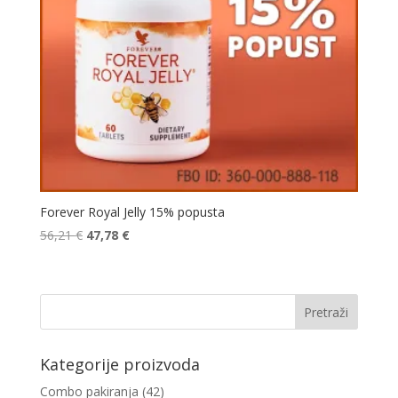
Forever Royal Jelly 15% popusta
Izvorna
Trenutna
56,21
€
47,78
€
cijena
cijena
bila
je:
je:
47,78 €.
56,21 €.
Kategorije proizvoda
Combo pakiranja
(42)