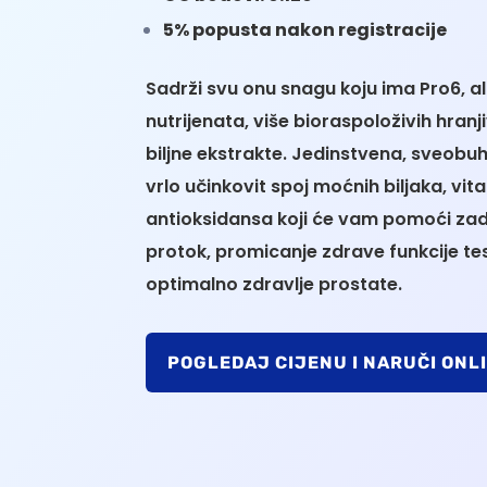
5% popusta nakon registracije
Sadrži svu onu snagu koju ima Pro6, ali
nutrijenata, više bioraspoloživih hranji
biljne ekstrakte. Jedinstvena, sveobu
vrlo učinkovit spoj moćnih biljaka, vit
antioksidansa koji će vam pomoći zad
protok, promicanje zdrave funkcije test
optimalno zdravlje prostate.
POGLEDAJ CIJENU I NARUČI ONL