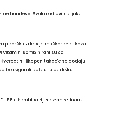
jeme bundeve. Svaka od ovih biljaka
 za podršku zdravlja muškaraca i kako
vi vitamini kombinirani su sa
. Kvercetin i likopen takođe se dodaju
da bi osigurali potpunu podršku
 D i B6 u kombinaciji sa kvercetinom.