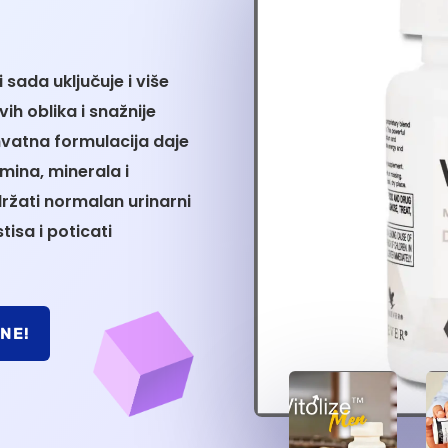
 sada uključuje i više
vih oblika i snažnije
hvatna formulacija daje
amina, minerala i
ržati normalan urinarni
isa i poticati
INE!