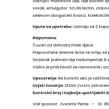
Sastojci: maslinovo ulje
,
ulje bučinih s
vosak, emulgator: SOJIN lecitin, cinkov
selenom obogaćeni kvasci, kolekalcifer
Upute za upotrebu:
Uzimaju se 2 kaps
Napomena:
Čuvati od dohvata male djece.
Preporučene dnevne doze ne smiju se p
Dodatak prehrani nije nadomjestak ili
Važno je pridržavati se raznovrsne i u
Upozorenje:
Ne koristiti ako je zaštitn
Uvjeti čuvanja:
Držati čvrsto zatvore
Kontrolni broj i najbolje upotrijebiti 
Vaš sponzor: Zvonimir Perše – ID: 3