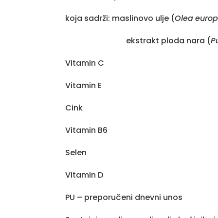
koja sadrži: maslinovo ulje (
Olea
euro
ekstrakt ploda nara (
P
Vitamin C
Vitamin E 
Cink 10
Vitamin B6 
Selen 5
Vitamin D
PU – preporučeni dnevni unos