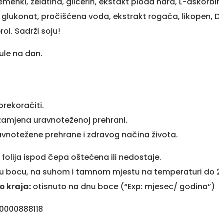
jemenki, želatina, glicerin, ekstakt ploda nara, L-askorbin
 glukonat, pročišćena voda, ekstrakt rogača, likopen, D-
ol. Sadrži soju!
ule na dan.
rekoračiti.
 zamjena uravnoteženoj prehrani.
ravnotežene prehrane i zdravog načina života.
a folija ispod čepa oštećena ili nedostaje.
nu bocu, na suhom i tamnom mjestu na temperaturi do 
do kraja:
otisnuto na dnu boce (“Exp: mjesec/ godina”)
60000888118