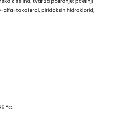
ska kiselina, tvar za poliranje: pčelinji
alfa-tokoferol, piridoksin hidroklorid,
25 °C.