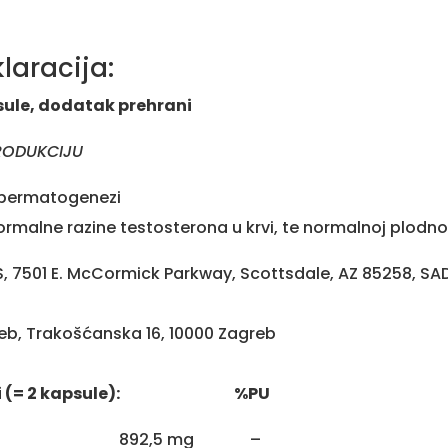
laracija:
sule, dodatak prehrani
RODUKCIJU
 spermatogenezi
ormalne razine testosterona u krvi, te normalnoj plodnos
 7501 E. McCormick Parkway, Scottsdale, AZ 85258, SA
eb, Trakošćanska 16, 10000 Zagreb
 dozi (= 2 kapsule): %PU
ina 892,5 mg –