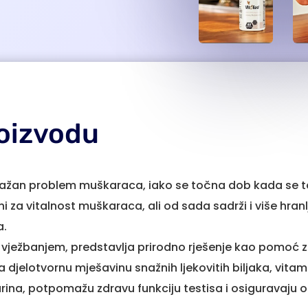
roizvodu
ažan problem muškaraca, iako se točna dob kada se to
 za vitalnost muškaraca, ali od sada sadrži i više hranlj
a.
vježbanjem, predstavlja prirodno rješenje kao pomoć za
jelotvornu mješavinu snažnih ljekovitih biljaka, vitami
ina, potpomažu zdravu funkciju testisa i osiguravaju o