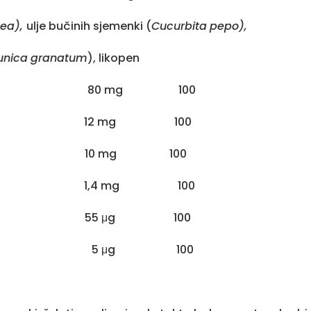
pea
),
ulje bučinih sjemenki (
Cucurbita
pepo
),
unica
granatum
), likopen
 80 mg 100
12 mg 100
 mg 100
1,4 mg 100
5 μg 100
 5 μg 100