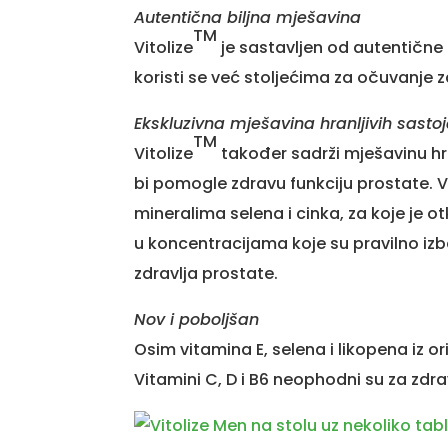
Autentična biljna mješavina
TM
Vitolize
je sastavljen od autentične
koristi se već stoljećima za očuvanje z
Ekskluzivna mješavina hranljivih sasto
TM
Vitolize
također sadrži mješavinu hr
bi pomogle zdravu funkciju prostate. Vi
mineralima selena i cinka, za koje je o
u koncentracijama koje su pravilno iz
zdravlja prostate.
Nov i poboljšan
Osim vitamina E, selena i likopena iz o
Vitamini C, D i B6 neophodni su za zdr