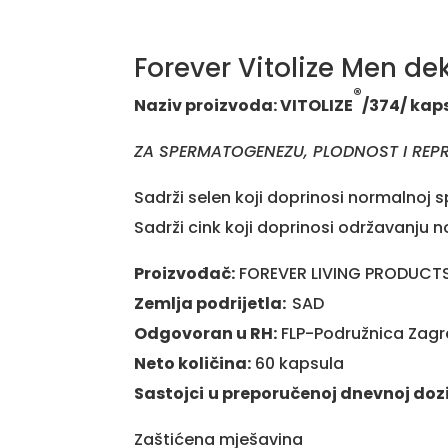
Forever Vitolize Men dek
®
Naziv proizvoda: VITOLIZE
/374/ kap
ZA SPERMATOGENEZU, PLODNOST I REP
Sadrži selen koji doprinosi normalnoj
Sadrži cink koji doprinosi održavanju n
Proizvođač:
FOREVER LIVING PRODUCTS,
Zemlja podrijetla:
SAD
Odgovoran u RH:
FLP-Podružnica Zagr
Neto količina:
60 kapsula
Sastojci
u
preporučenoj dnevnoj
Zaštićena mješav