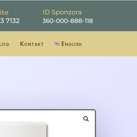
ID Sponzora
ite
53 7132
360-000-888-118
log
Kontakt
English