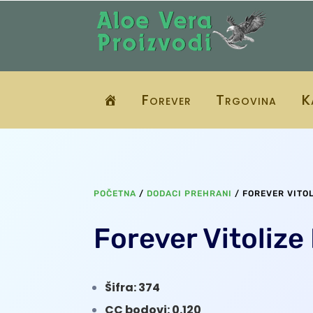
Forever
Trgovina
K
POČETNA
/
DODACI PREHRANI
/ FOREVER VITO
Forever Vitolize
Šifra: 374
CC bodovi: 0.120