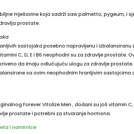
 biljne mješavine koja sadrži saw palmetto, pygeum, i s
dravlja prostate.
jaka
anljivih sastojaka posebno napravljenu i izbalansiranu
tamini C, D, E i B6 neophodni su za zdravlje prostate. O
tkriveno da imaju odlučujuću ulogu za zdravlje prostate
balansirane sa ovim neophodnim hranljivim sastojcima 
riginalnog Forever Vitolize Men , dodani su još vitamin C,
avlje prostate i potrebni za stvaranje hormona.