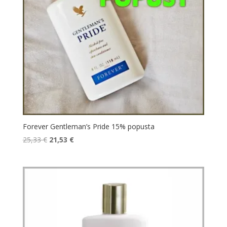
Forever Gentleman’s Pride 15% popusta
Izvorna
Trenutna
25,33
€
21,53
€
cijena
cijena
bila
je:
je:
21,53 €.
25,33 €.