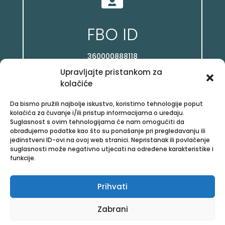
FBO ID
360000888118
Upravljajte pristankom za
kolačiće
Da bismo pružili najbolje iskustvo, koristimo tehnologije poput
kolačića za čuvanje i/ili pristup informacijama o uređaju.

Suglasnost s ovim tehnologijama će nam omogućiti da
obrađujemo podatke kao što su ponašanje pri pregledavanju ili
jedinstveni ID-ovi na ovoj web stranici. Nepristanak ili povlačenje
Facebook
suglasnosti može negativno utjecati na određene karakteristike i
funkcije.
/posloviz
Prihvati
Zabrani
Copyright © 2026 Aloe Vera Proizvodi, All rights reserved.