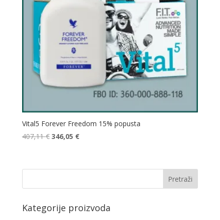
Vital5 Forever Freedom 15% popusta
Izvorna
Trenutna
407,11
€
346,05
€
cijena
cijena
bila
je:
je:
346,05 €.
407,11 €.
Kategorije proizvoda