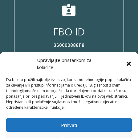

FBO ID
360000888118
Upravljajte pristankom za
kolačiće
Da bismo pružili najbolje iskustvo, koristimo tehnologije poput kolačića

za čuvanje i/ili pristup informacijama o uređaju. Suglasnost s ovim
tehnologijama će nam omogućiti da obrađujemo podatke kao što su
ponašanje pri pregledavanju ili jedinstveni ID-ovi na ovoj web stranici.
Facebook
Nepristanak ili povlačenje suglasnosti može negativno utjecati na
određene karakteristike i funkcije.
/posloviz
Prihvati