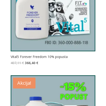
Vital5 Forever Freedom 10% popusta
Izvorna
Trenutna
407,11
€
366,40
€
cijena
cijena
bila
je:
je:
366,40 €.
Akcija!
407,11 €.