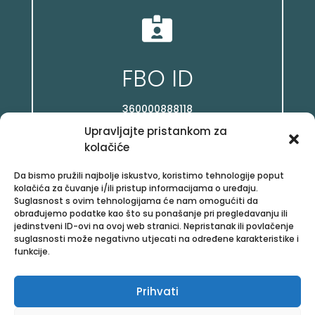

FBO ID
360000888118
Upravljajte pristankom za
kolačiće
Da bismo pružili najbolje iskustvo, koristimo tehnologije poput

kolačića za čuvanje i/ili pristup informacijama o uređaju.
Suglasnost s ovim tehnologijama će nam omogućiti da
obrađujemo podatke kao što su ponašanje pri pregledavanju ili
jedinstveni ID-ovi na ovoj web stranici. Nepristanak ili povlačenje
Facebook
suglasnosti može negativno utjecati na određene karakteristike i
funkcije.
/posloviz
Prihvati