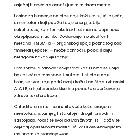
osjećaj hlađenja s osnažujućim mirisom mente.
Losion za hlađenje od aloe daje koži umirujući osjećaj
s mentolom koji podiže i daje energiju. Ulje
eukaliptusa, kamfor i ekstrakt ružmarina doprinose
okrepljujućem učinku. Dodavanje metilsulfonil
metana ili MSM-a — organskog spoja poznatog kao
“mineral ljepote” — može pomoći u poboljšanju
nelagode nakon vježbanja.
Ova formula također osvježava kožu i brzo se upija
bez osjećaja masnoće. Unutarnji list aloje daje
hranjive tvari koje podržavaju kožu kao što su vitamini
A, C i E, a hijaluronska kiselina pomaže u održavanju
zdrave teksture kože.
Ohladite, umirite i nahranite vašu kožu snagom
mentola, unutarnjeg lista aloje i drugih prirodnih
sastojaka. Podržite svoj aktivan životni stil i doživite
osjećaj opuštenosti masirajući kožu osvježavajućim
losionom za hlađenje Aloe.