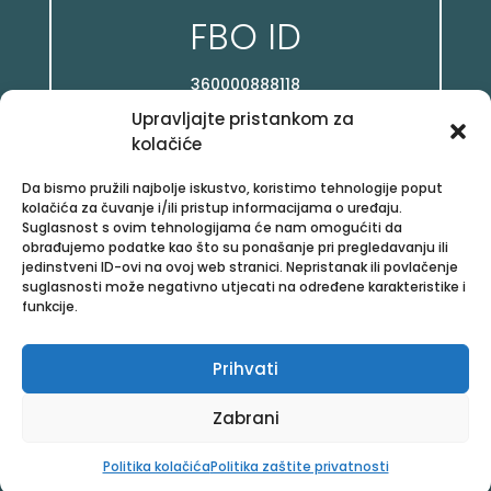
FBO ID
360000888118
Upravljajte pristankom za
kolačiće
Da bismo pružili najbolje iskustvo, koristimo tehnologije poput
kolačića za čuvanje i/ili pristup informacijama o uređaju.

Suglasnost s ovim tehnologijama će nam omogućiti da
obrađujemo podatke kao što su ponašanje pri pregledavanju ili
jedinstveni ID-ovi na ovoj web stranici. Nepristanak ili povlačenje
Facebook
suglasnosti može negativno utjecati na određene karakteristike i
funkcije.
/posloviz
Prihvati
Zabrani
Copyright © 2026 Aloe Vera Proizvodi, All rights reserved.
Politika kolačića
Politika zaštite privatnosti