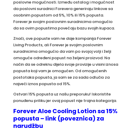
poslovne mogućnosti. Između ostalog i mogućnost
da poslovni suradnici Forevera generiraju linkove sa
osobnim popustom od 5%, 10% ili 15% popusta.
Forever je svojim poslovnim suradnicima omogućio
da sa ovim popustima povećaju bazu svojih kupaca.
Znači, ove popuste vam ne daje kompanija Forever
Living Products, ali Forever je svojim poslovnim
suradnicima omogućio da vam po svojoj volji i želji
omoguće određeni popust na željeni proizvod. Na
način da se odreknu dijela svoje provizije u visini iznosa
popusta koji vam je omogućen. Od omogućenih
postotaka popusta, ja sam se za sada odlučio za
najveći iznos popusta od 15%.
Ostvari 15% popusta uz našu preporuku! Iskoristite
ponuđenu priliku jer ovaj popust nije trajna kategorija.
Forever Aloe Cooling Lotion sa 15%
popusta – link (poveznica) za
narudžbu