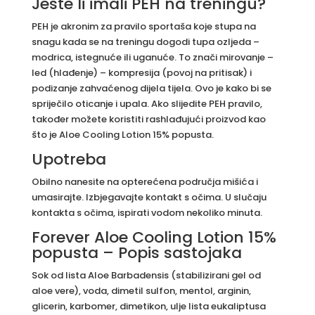
Jeste li imali PEH na treningu?
PEH je akronim za pravilo sportaša koje stupa na
snagu kada se na treningu dogodi tupa ozljeda –
modrica, istegnuće ili uganuće. To znači mirovanje –
led (hlađenje) – kompresija (povoj na pritisak) i
podizanje zahvaćenog dijela tijela. Ovo je kako bi se
spriječilo oticanje i upala. Ako slijedite PEH pravilo,
također možete koristiti rashlađujući proizvod kao
što je Aloe Cooling Lotion 15% popusta.
Upotreba
Obilno nanesite na opterećena područja mišića i
umasirajte. Izbjegavajte kontakt s očima. U slučaju
kontakta s očima, ispirati vodom nekoliko minuta.
Forever Aloe Cooling Lotion 15%
popusta – Popis sastojaka
Sok od lista Aloe Barbadensis (stabilizirani gel od
aloe vere), voda, dimetil sulfon, mentol, arginin,
glicerin, karbomer, dimetikon, ulje lista eukaliptusa