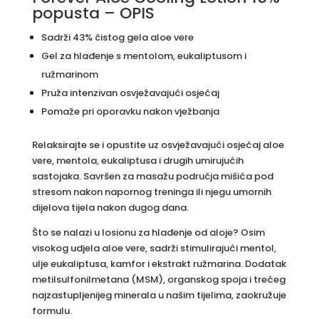
popusta – OPIS
Sadrži 43% čistog gela aloe vere
Gel za hlađenje s mentolom, eukaliptusom i
ružmarinom
Pruža intenzivan osvježavajući osjećaj
Pomaže pri oporavku nakon vježbanja
Relaksirajte se i opustite uz osvježavajući osjećaj aloe
vere, mentola, eukaliptusa i drugih umirujućih
sastojaka. Savršen za masažu područja mišića pod
stresom nakon napornog treninga ili njegu umornih
dijelova tijela nakon dugog dana.
Što se nalazi u losionu za hlađenje od aloje? Osim
visokog udjela aloe vere, sadrži stimulirajući mentol,
ulje eukaliptusa, kamfor i ekstrakt ružmarina. Dodatak
metilsulfonilmetana (MSM), organskog spoja i trećeg
najzastupljenijeg minerala u našim tijelima, zaokružuje
formulu.