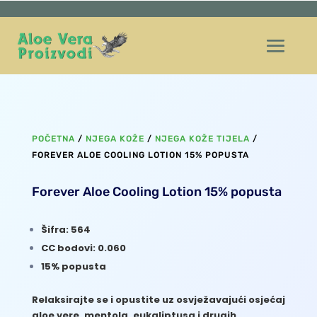
POČETNA
/
NJEGA KOŽE
/
NJEGA KOŽE TIJELA
/
FOREVER ALOE COOLING LOTION 15% POPUSTA
Forever Aloe Cooling Lotion 15% popusta
Šifra: 564
CC bodovi: 0.060
15% popusta
Relaksirajte se i opustite uz osvježavajući osjećaj
aloe vere, mentola, eukaliptusa i drugih