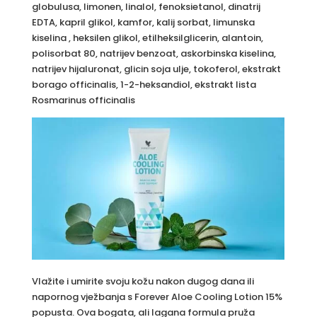
globulusa, limonen, linalol, fenoksietanol, dinatrij
EDTA, kapril glikol, kamfor, kalij sorbat, limunska
kiselina , heksilen glikol, etilheksilglicerin, alantoin,
polisorbat 80, natrijev benzoat, askorbinska kiselina,
natrijev hijaluronat, glicin soja ulje, tokoferol, ekstrakt
borago officinalis, 1-2-heksandiol, ekstrakt lista
Rosmarinus officinalis
Vlažite i umirite svoju kožu nakon dugog dana ili
napornog vježbanja s Forever Aloe Cooling Lotion 15%
popusta. Ova bogata, ali lagana formula pruža