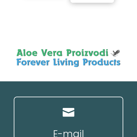

E-mail