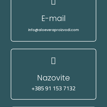

E-mail
info@aloeveraproizvodi.com

Nazovite
+385 91 153 7132