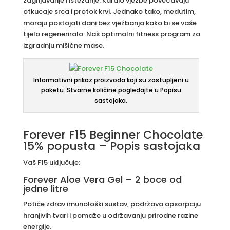
zagrijavanje i istezanje. Kardio vježbe povećavaju
otkucaje srca i protok krvi. Jednako tako, međutim,
moraju postojati dani bez vježbanja kako bi se vaše
tijelo regeneriralo. Naš optimalni fitness program za
izgradnju mišićne mase.
Informativni prikaz proizvoda koji su zastupljeni u
paketu. Stvarne količine pogledajte u Popisu
sastojaka.
Forever F15 Beginner Chocolate
15% popusta – Popis sastojaka
Vaš F15 uključuje:
Forever Aloe Vera Gel – 2 boce od
jedne litre
Potiče zdrav imunološki sustav, podržava apsorpciju
hranjivih tvari i pomaže u održavanju prirodne razine
energije.