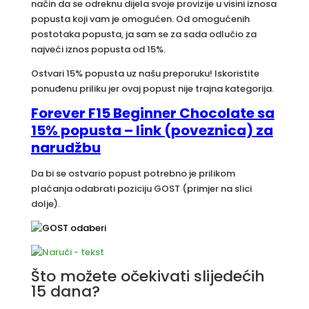
način da se odreknu dijela svoje provizije u visini iznosa
popusta koji vam je omogućen. Od omogućenih
postotaka popusta, ja sam se za sada odlučio za
najveći iznos popusta od 15%.
Ostvari 15% popusta uz našu preporuku! Iskoristite
ponuđenu priliku jer ovaj popust nije trajna kategorija.
Forever F15 Beginner Chocolate sa
15% popusta – link (poveznica) za
narudžbu
Da bi se ostvario popust potrebno je prilikom
plaćanja odabrati poziciju GOST (primjer na slici
dolje).
Što možete očekivati slijedećih
15 dana?