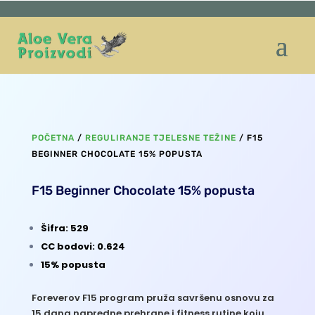
POČETNA
/
REGULIRANJE TJELESNE TEŽINE
/ F15
BEGINNER CHOCOLATE 15% POPUSTA
F15 Beginner Chocolate 15% popusta
Šifra: 529
CC bodovi: 0.624
15% popusta
Foreverov F15 program pruža savršenu osnovu za
15 dana napredne prehrane i fitness rutine koju