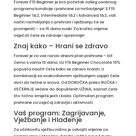
Forever F15 Beginner je brzi početak vašeg osobnog
programa kondicije i prehrane za mršavljenje! S F15
Beginner 1&2, Intermediate 1&2 i Advanced 1&2, vaš
način razmišljanja o prehrani i vježbanju će se
promijeniti – za 15 dana svaki. Za kratko vrijeme
osjećat ćete se zdravije i spremnije!
Znaj kako – Hrani se zdravo
Forever je za vas razvio dnevni plan prehrane – bit
ćemo s vama 15 dana. Uz F15 Beginner Chocolate 15%
popusta naučit ćete kako se zdravo hraniti. U
kombinaciji sa svakodnevnim vježbanjem uspjet ćete
doći do težine iz snova. Od DORUČKA preko RUČKA i
VEČERNJE večere do dopuštenih UŽINA, saznat ćete
što točno smijete jesti i kada. Optimalan program
prehrane za osjećaj zdravlja i aktivnosti.
Vaš program: Zagrijavanje,
Vježbanje i Hlađenje
Za učinkovitu vježbu važno je odvojiti vrijeme za