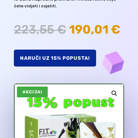
ćete vidjeti i osjetiti.
Izvorna
Tr
223,55
€
190,01
€
cijena
cij
NARUČI UZ 15% POPUSTA!
bila
je:
je:
190
AKCIJA!
223,55 €.