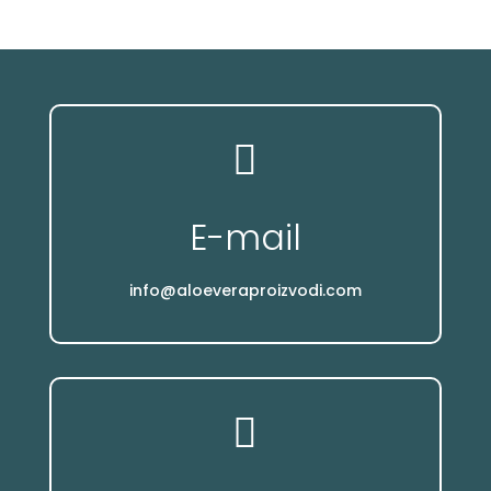

E-mail
info@aloeveraproizvodi.com
