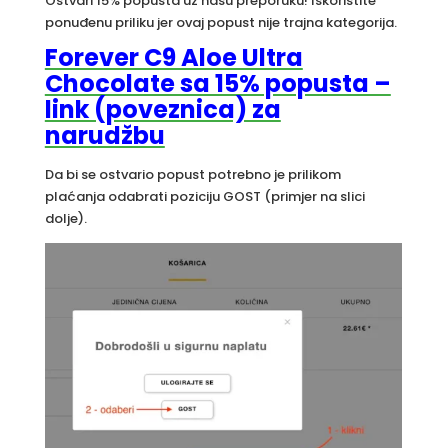
Ostvari 15% popusta uz našu preporuku! Iskoristite
ponuđenu priliku jer ovaj popust nije trajna kategorija.
Forever C9 Aloe Ultra
Chocolate sa 15% popusta –
link (poveznica) za
narudžbu
Da bi se ostvario popust potrebno je prilikom
plaćanja odabrati poziciju GOST (primjer na slici
dolje).