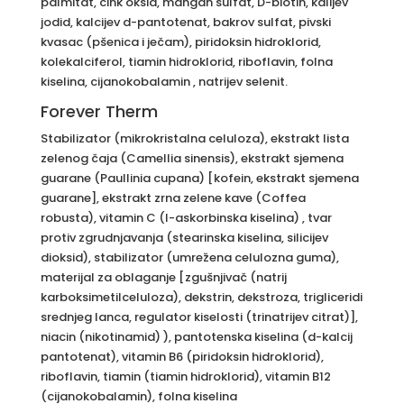
palmitat, cink oksid, mangan sulfat, D-biotin, kalijev
jodid, kalcijev d-pantotenat, bakrov sulfat, pivski
kvasac (pšenica i ječam), piridoksin hidroklorid,
kolekalciferol, tiamin hidroklorid, riboflavin, folna
kiselina, cijanokobalamin , natrijev selenit.
Forever Therm
Stabilizator (mikrokristalna celuloza), ekstrakt lista
zelenog čaja (Camellia sinensis), ekstrakt sjemena
guarane (Paullinia cupana) [kofein, ekstrakt sjemena
guarane], ekstrakt zrna zelene kave (Coffea
robusta), vitamin C (l-askorbinska kiselina) , tvar
protiv zgrudnjavanja (stearinska kiselina, silicijev
dioksid), stabilizator (umrežena celulozna guma),
materijal za oblaganje [zgušnjivač (natrij
karboksimetilceluloza), dekstrin, dekstroza, trigliceridi
srednjeg lanca, regulator kiselosti (trinatrijev citrat)],
niacin (nikotinamid) ), pantotenska kiselina (d-kalcij
pantotenat), vitamin B6 (piridoksin hidroklorid),
riboflavin, tiamin (tiamin hidroklorid), vitamin B12
(cijanokobalamin), folna kiselina