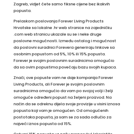
Zagreb, vidjet ćete samo fiksne cijene bez ikakvih
popusta.
Prelaskom poslovanja Forever Living Products
Hrvatske sa lokalne .hr web stranice na zajedničku
.com web stranicu ukazale su se i neke druge
poslovne mogućnosti. Između ostalog i mogućnost
da poslovni suradnici Forevera generiraju linkove sa
osobnim popustom od 5%, 10% ili 15% popusta.
Forever je svojim poslovnim suradnicima omogućio
da sa ovim popustima povećaju bazu svojih kupaca.
Znači, ove popuste vam ne daje kompanija Forever
Living Products, ali Forever je svojim poslovnim
suradnicima omogućio da vam po svojoj volji i želji
omoguće određeni popust na željeni proizvod. Na
način da se odreknu dijela svoje provizije u visini iznosa
popusta koji vam je omogućen. Od omogućenih
postotaka popusta, ja sam se za sada odlučio za
najveći iznos popusta od 15%.