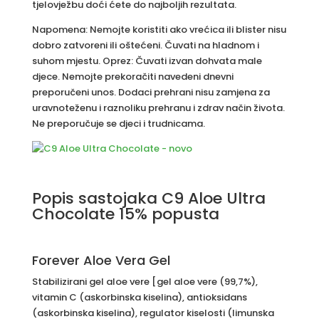
tjelovježbu doći ćete do najboljih rezultata.
Napomena: Nemojte koristiti ako vrećica ili blister nisu
dobro zatvoreni ili oštećeni. Čuvati na hladnom i
suhom mjestu. Oprez: Čuvati izvan dohvata male
djece. Nemojte prekoračiti navedeni dnevni
preporučeni unos. Dodaci prehrani nisu zamjena za
uravnoteženu i raznoliku prehranu i zdrav način života.
Ne preporučuje se djeci i trudnicama.
Popis sastojaka
C9 Aloe Ultra
Chocolate 15% popusta
Forever Aloe Vera Gel
Stabilizirani gel aloe vere [gel aloe vere (99,7%),
vitamin C (askorbinska kiselina), antioksidans
(askorbinska kiselina), regulator kiselosti (limunska