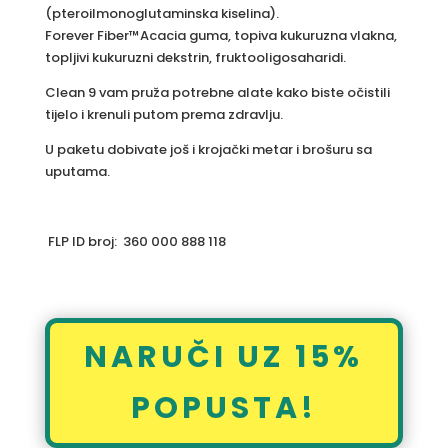
(pteroilmonoglutaminska kiselina).
Forever Fiber™Acacia guma, topiva kukuruzna vlakna,
topljivi kukuruzni dekstrin, fruktooligosaharidi.
Clean 9 vam pruža potrebne alate kako biste očistili
tijelo i krenuli putom prema zdravlju.
U paketu dobivate još i krojački metar i brošuru sa
uputama.
FLP ID broj: 360 000 888 118
NARUČI UZ 15%
POPUSTA!