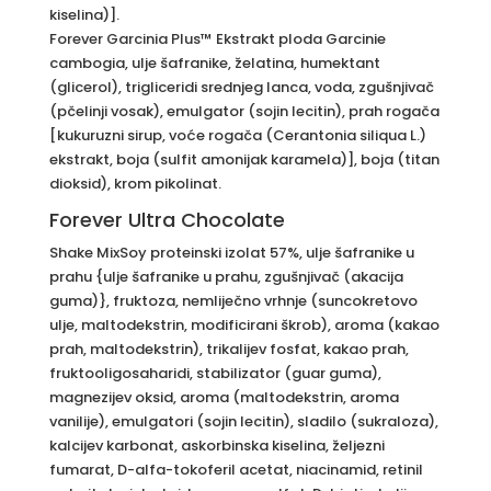
kiselina)].
Forever Garcinia Plus™ Ekstrakt ploda Garcinie
cambogia, ulje šafranike, želatina, humektant
(glicerol), trigliceridi srednjeg lanca, voda, zgušnjivač
(pčelinji vosak), emulgator (sojin lecitin), prah rogača
[kukuruzni sirup, voće rogača (Cerantonia siliqua L.)
ekstrakt, boja (sulfit amonijak karamela)], boja (titan
dioksid), krom pikolinat.
Forever Ultra Chocolate
Shake MixSoy proteinski izolat 57%, ulje šafranike u
prahu {ulje šafranike u prahu, zgušnjivač (akacija
guma)}, fruktoza, nemliječno vrhnje (suncokretovo
ulje, maltodekstrin, modificirani škrob), aroma (kakao
prah, maltodekstrin), trikalijev fosfat, kakao prah,
fruktooligosaharidi, stabilizator (guar guma),
magnezijev oksid, aroma (maltodekstrin, aroma
vanilije), emulgatori (sojin lecitin), sladilo (sukraloza),
kalcijev karbonat, askorbinska kiselina, željezni
fumarat, D-alfa-tokoferil acetat, niacinamid, retinil