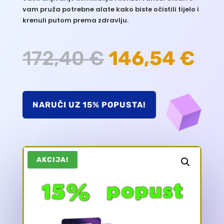
vam pruža potrebne alate kako biste očistili tijelo i
krenuli putom prema zdravlju.
Izvorna
Tr
172,40
€
146,54
€
cijena
cij
NARUČI UZ 15% POPUSTA!
bila
je:
je:
146
AKCIJA!
172,40 €.