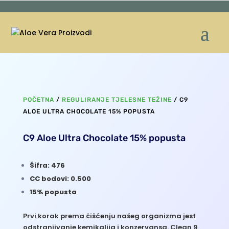
POČETNA
/
REGULIRANJE TJELESNE TEŽINE
/ C9
ALOE ULTRA CHOCOLATE 15% POPUSTA
C9 Aloe Ultra Chocolate 15% popusta
Šifra: 476
CC bodovi: 0.500
15% popusta
Prvi korak prema čišćenju našeg organizma jest
odstranjivanje kemikalija i konzervansa. Clean 9