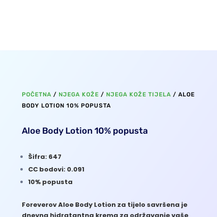
POČETNA
/
NJEGA KOŽE
/
NJEGA KOŽE TIJELA
/ ALOE
BODY LOTION 10% POPUSTA
Aloe Body Lotion 10% popusta
Šifra: 647
CC bodovi: 0.091
10% popusta
Foreverov Aloe Body Lotion za tijelo savršena je
dnevna hidratantna krema za održavanje vaše