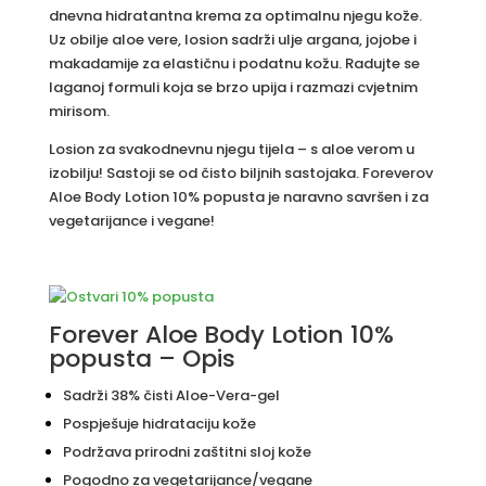
dnevna hidratantna krema za optimalnu njegu kože.
Uz obilje aloe vere, losion sadrži ulje argana, jojobe i
makadamije za elastičnu i podatnu kožu. Radujte se
laganoj formuli koja se brzo upija i razmazi cvjetnim
mirisom.
Losion za svakodnevnu njegu tijela – s aloe verom u
izobilju! Sastoji se od čisto biljnih sastojaka. Foreverov
Aloe Body Lotion 10% popusta je naravno savršen i za
vegetarijance i vegane!
Forever Aloe Body Lotion 10%
popusta – Opis
Sadrži 38% čisti Aloe-Vera-gel
Pospješuje hidrataciju kože
Podržava prirodni zaštitni sloj kože
Pogodno za vegetarijance/vegane