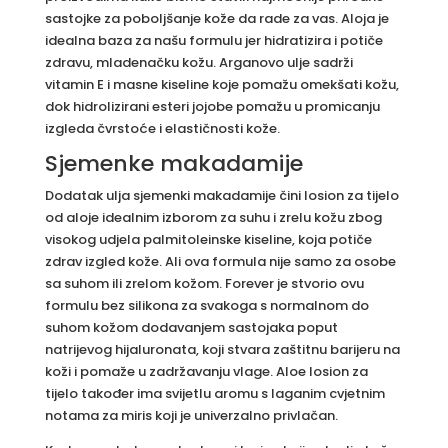
sastojke za poboljšanje kože da rade za vas. Aloja je
idealna baza za našu formulu jer hidratizira i potiče
zdravu, mladenačku kožu. Arganovo ulje sadrži
vitamin E i masne kiseline koje pomažu omekšati kožu,
dok hidrolizirani esteri jojobe pomažu u promicanju
izgleda čvrstoće i elastičnosti kože.
Sjemenke makadamije
Dodatak ulja sjemenki makadamije čini losion za tijelo
od aloje idealnim izborom za suhu i zrelu kožu zbog
visokog udjela palmitoleinske kiseline, koja potiče
zdrav izgled kože. Ali ova formula nije samo za osobe
sa suhom ili zrelom kožom. Forever je stvorio ovu
formulu bez silikona za svakoga s normalnom do
suhom kožom dodavanjem sastojaka poput
natrijevog hijaluronata, koji stvara zaštitnu barijeru na
koži i pomaže u zadržavanju vlage. Aloe losion za
tijelo također ima svijetlu aromu s laganim cvjetnim
notama za miris koji je univerzalno privlačan.