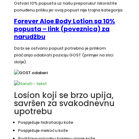
Ostvari 10% popusta uz našu preporuku! Iskoristite
ponuđenu priliku jer ovaj popust nije trajna kategorija.
Forever Aloe Body Lotion sa 10%
popusta – link (poveznica) za
narudžbu
Da bi se ostvario popust potrebno je prilikom
plaćanja odabrati poziciju GOST (primjer na slici
dolje).
Losion koji se brzo upija,
savršen za svakodnevnu
upotrebu
Pospješuje hidrataciju kože
Pospješuje mekoću kože
Podržava prirodnu barijeru vlage kože