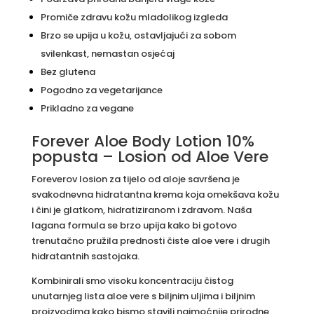
Promiče zdravu kožu mladolikog izgleda
Brzo se upija u kožu, ostavljajući za sobom
svilenkast, nemastan osjećaj
Bez glutena
Pogodno za vegetarijance
Prikladno za vegane
Forever Aloe Body Lotion 10%
popusta – Losion od Aloe Vere
Foreverov losion za tijelo od aloje savršena je
svakodnevna hidratantna krema koja omekšava kožu
i čini je glatkom, hidratiziranom i zdravom. Naša
lagana formula se brzo upija kako bi gotovo
trenutačno pružila prednosti čiste aloe vere i drugih
hidratantnih sastojaka.
Kombinirali smo visoku koncentraciju čistog
unutarnjeg lista aloe vere s biljnim uljima i biljnim
proizvodima kako bismo stavili najmoćnije prirodne