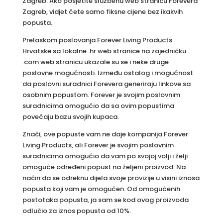
Zagreb. Ako posjetite službenu web stranicu Forevera
Zagreb, vidjet ćete samo fiksne cijene bez ikakvih
popusta.
Prelaskom poslovanja Forever Living Products
Hrvatske sa lokalne .hr web stranice na zajedničku
.com web stranicu ukazale su se i neke druge
poslovne mogućnosti. Između ostalog i mogućnost
da poslovni suradnici Forevera generiraju linkove sa
osobnim popustom. Forever je svojim poslovnim
suradnicima omogućio da sa ovim popustima
povećaju bazu svojih kupaca.
Znači, ove popuste vam ne daje kompanija Forever
Living Products, ali Forever je svojim poslovnim
suradnicima omogućio da vam po svojoj volji i želji
omoguće određeni popust na željeni proizvod. Na
način da se odreknu dijela svoje provizije u visini iznosa
popusta koji vam je omogućen. Od omogućenih
postotaka popusta, ja sam se kod ovog proizvoda
odlučio za iznos popusta od 10%.