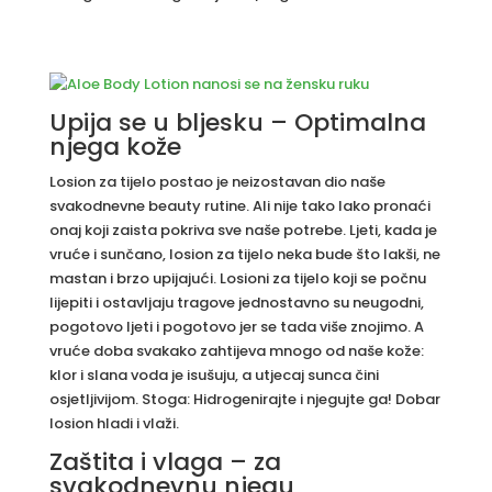
Upija se u bljesku – Optimalna
njega kože
Losion za tijelo postao je neizostavan dio naše
svakodnevne beauty rutine. Ali nije tako lako pronaći
onaj koji zaista pokriva sve naše potrebe. Ljeti, kada je
vruće i sunčano, losion za tijelo neka bude što lakši, ne
mastan i brzo upijajući. Losioni za tijelo koji se počnu
lijepiti i ostavljaju tragove jednostavno su neugodni,
pogotovo ljeti i pogotovo jer se tada više znojimo. A
vruće doba svakako zahtijeva mnogo od naše kože:
klor i slana voda je isušuju, a utjecaj sunca čini
osjetljivijom. Stoga: Hidrogenirajte i njegujte ga! Dobar
losion hladi i vlaži.
Zaštita i vlaga – za
svakodnevnu njegu