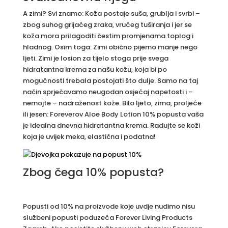
A zimi? Svi znamo: Koža postaje suša, grublja i svrbi –
zbog suhog grijaćeg zraka, vrućeg tuširanja i jer se
koža mora prilagoditi čestim promjenama toplog i
hladnog. Osim toga: Zimi obično pijemo manje nego
ljeti. Zimi je losion za tijelo stoga prije svega
hidratantna krema za našu kožu, koja bi po
mogućnosti trebala postojati što dulje. Samo na taj
način sprječavamo neugodan osjećaj napetosti i –
nemojte – nadraženost kože. Bilo ljeto, zima, proljeće
ili jesen: Foreverov Aloe Body Lotion 10% popusta vaša
je idealna dnevna hidratantna krema. Radujte se koži
koja je uvijek meka, elastična i podatna!
Zbog čega 10% popusta?
Popusti od 10% na proizvode koje uvdje nudimo nisu
službeni popusti poduzeća Forever Living Products