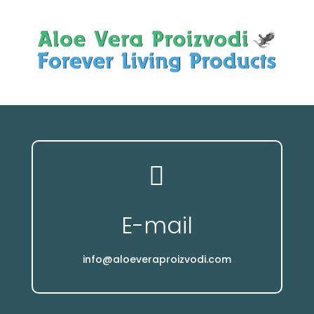

E-mail
info@aloeveraproizvodi.com