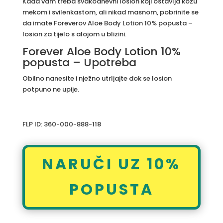
Kada vam treba svakodnevni losion koji ostavlja kožu
mekom i svilenkastom, ali nikad masnom, pobrinite se
da imate Foreverov Aloe Body Lotion 10% popusta –
losion za tijelo s alojom u blizini.
Forever Aloe Body Lotion 10%
popusta – Upotreba
Obilno nanesite i nježno utrljajte dok se losion
potpuno ne upije.
FLP ID: 360-000-888-118
NARUČI UZ 10%
POPUSTA