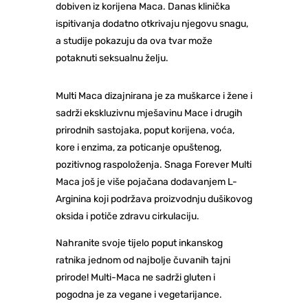
dobiven iz korijena Maca. Danas klinička
ispitivanja dodatno otkrivaju njegovu snagu,
a studije pokazuju da ova tvar može
potaknuti seksualnu želju.
Multi Maca dizajnirana je za muškarce i žene i
sadrži ekskluzivnu mješavinu Mace i drugih
prirodnih sastojaka, poput korijena, voća,
kore i enzima, za poticanje opuštenog,
pozitivnog raspoloženja. Snaga Forever Multi
Maca još je više pojačana dodavanjem L-
Arginina koji podržava proizvodnju dušikovog
oksida i potiče zdravu cirkulaciju.
Nahranite svoje tijelo poput inkanskog
ratnika jednom od najbolje čuvanih tajni
prirode! Multi-Maca ne sadrži gluten i
pogodna je za vegane i vegetarijance.