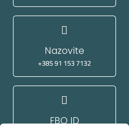

Nazovite
+385 91 153 7132

FBO ID