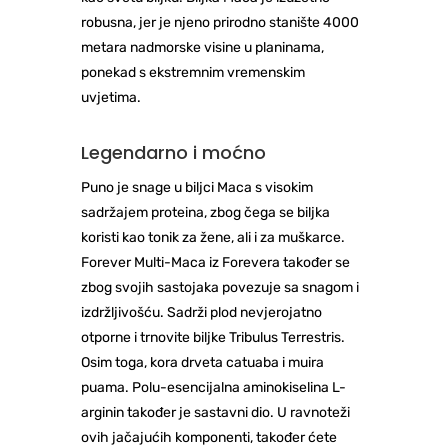
robusna, jer je njeno prirodno stanište 4000
metara nadmorske visine u planinama,
ponekad s ekstremnim vremenskim
uvjetima.
Legendarno i moćno
Puno je snage u biljci Maca s visokim
sadržajem proteina, zbog čega se biljka
koristi kao tonik za žene, ali i za muškarce.
Forever Multi-Maca iz Forevera također se
zbog svojih sastojaka povezuje sa snagom i
izdržljivošću. Sadrži plod nevjerojatno
otporne i trnovite biljke Tribulus Terrestris.
Osim toga, kora drveta catuaba i muira
puama. Polu-esencijalna aminokiselina L-
arginin također je sastavni dio. U ravnoteži
ovih jačajućih komponenti, također ćete