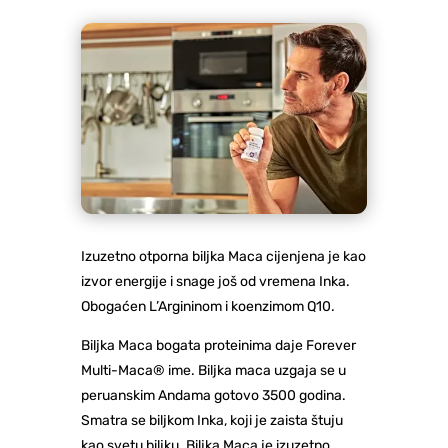
Izuzetno otporna biljka Maca cijenjena je kao
izvor energije i snage još od vremena Inka.
Obogaćen L’Argininom i koenzimom Q10.
Biljka Maca bogata proteinima daje Forever
Multi-Maca® ime. Biljka maca uzgaja se u
peruanskim Andama gotovo 3500 godina.
Smatra se biljkom Inka, koji je zaista štuju
kao svetu biljku. Biljka Maca je izuzetno